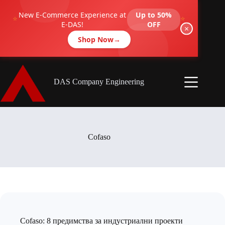
Skip
to
New E-Commerce Experience at
Up to 50%
⭐
⭐
content
E-DAS!
OFF
×
Shop Now
→
DAS Company Engineering
Cofaso
Cofaso: 8 предимства за индустриални проекти