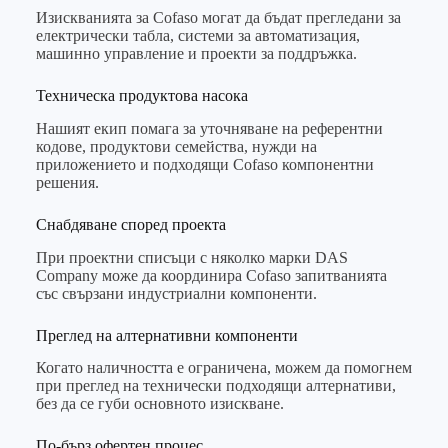
Изискванията за Cofaso могат да бъдат прегледани за
електрически табла, системи за автоматизация,
машинно управление и проекти за поддръжка.
Техническа продуктова насока
Нашият екип помага за уточняване на референтни
кодове, продуктови семейства, нужди на
приложението и подходящи Cofaso компонентни
решения.
Снабдяване според проекта
При проектни списъци с няколко марки DAS
Company може да координира Cofaso запитванията
със свързани индустриални компоненти.
Преглед на алтернативни компоненти
Когато наличността е ограничена, можем да помогнем
при преглед на технически подходящи алтернативи,
без да се губи основното изискване.
По-бърз офертен процес