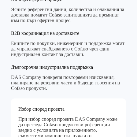
Ясните референтни данни, количества и очаквания за
доставка помагат Cofaso запитванията да преминат
към по-бърз офертен процес.
B2B координация на доставките
Екипите по покупки, инженеринг и поддръжка могат
да управляват снабдяването с Cofaso чрез един
индустриален контакт за доставки.
Дългосрочна индустриална поддръжка
DAS Company подкрепя повторяеми изисквания,
планиране на резервни части и бъдещи търсения на
Cofaso продукти.
Избор според проекта
При избор според проекта DAS Company може
да прегледа Cofaso продуктови референции
заедно с условията на приложението,
съвместими компоненти, нужди от