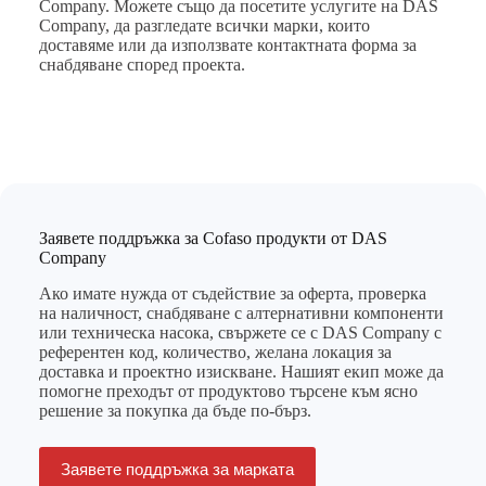
Company
. Можете също да посетите
услугите на DAS
Company
, да разгледате
всички марки, които
доставяме
или да използвате
контактната форма
за
снабдяване според проекта.
Заявете поддръжка за Cofaso продукти от DAS
Company
Ако имате нужда от съдействие за оферта, проверка
на наличност, снабдяване с алтернативни компоненти
или техническа насока, свържете се с DAS Company с
референтен код, количество, желана локация за
доставка и проектно изискване. Нашият екип може да
помогне преходът от продуктово търсене към ясно
решение за покупка да бъде по-бърз.
Заявете поддръжка за марката