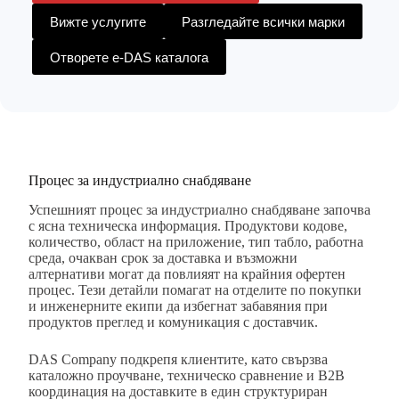
Вижте услугите
Разгледайте всички марки
Отворете e-DAS каталога
Процес за индустриално снабдяване
Успешният процес за индустриално снабдяване започва
с ясна техническа информация. Продуктови кодове,
количество, област на приложение, тип табло, работна
среда, очакван срок за доставка и възможни
алтернативи могат да повлияят на крайния офертен
процес. Тези детайли помагат на отделите по покупки
и инженерните екипи да избегнат забавяния при
продуктов преглед и комуникация с доставчик.
DAS Company подкрепя клиентите, като свързва
каталожно проучване, техническо сравнение и B2B
координация на доставките в един структуриран